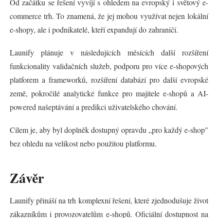
Od začátku se řešení vyvíjí s ohledem na evropský i světový e-
commerce trh. To znamená, že jej mohou využívat nejen lokální
e-shopy, ale i podnikatelé, kteří expandují do zahraničí.
Launify plánuje v následujících měsících další rozšíření
funkcionality validačních služeb, podporu pro více e-shopových
platforem a frameworků, rozšíření databází pro další evropské
země, pokročilé analytické funkce pro majitele e-shopů a AI-
powered našeptávání a predikci uživatelského chování.
Cílem je, aby byl doplněk dostupný opravdu „pro každý e-shop"
bez ohledu na velikost nebo použitou platformu.
Závěr
Launify přináší na trh komplexní řešení, které zjednodušuje život
zákazníkům i provozovatelům e-shopů. Oficiální dostupnost na