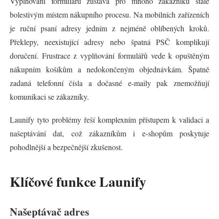
Vyplňování formulářů zůstává pro mnoho zákazníků stále
bolestivým místem nákupního procesu. Na mobilních zařízeních
je ruční psaní adresy jedním z nejméně oblíbených kroků.
Překlepy, neexistující adresy nebo špatná PSČ komplikují
doručení. Frustrace z vyplňování formulářů vede k opuštěným
nákupním košíkům a nedokončeným objednávkám. Špatně
zadaná telefonní čísla a dočasné e-maily pak znemožňují
komunikaci se zákazníky.
Launify tyto problémy řeší komplexním přístupem k validaci a
našeptávání dat, což zákazníkům i e-shopům poskytuje
pohodlnější a bezpečnější zkušenost.
Klíčové funkce Launify
Našeptávač adres